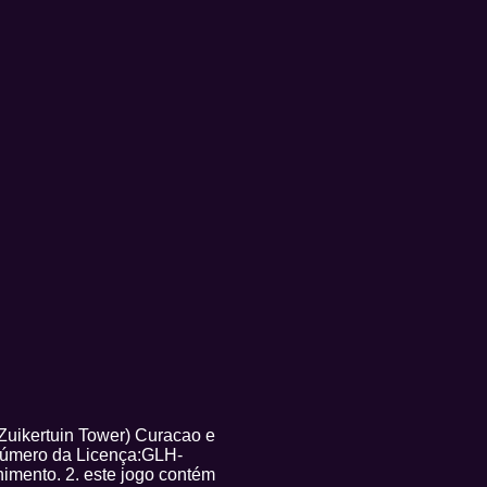
Zuikertuin Tower) Curacao e
 Número da Licença:GLH-
imento. 2. este jogo contém