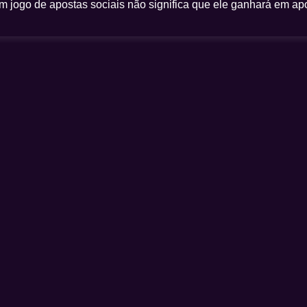
 jogo de apostas sociais não significa que ele ganhará em apo