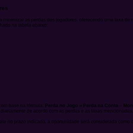
res
a minimizar as perdas dos jogadores, oferecendo uma taxa de 
lhado na tabela abaixo:
com base na fórmula:
Perda no Jogo = Perda na Conta – Mo
diariamente de acordo com as perdas e as taxas mencionadas. O
gate no prazo indicado, a oportunidade será considerada como d