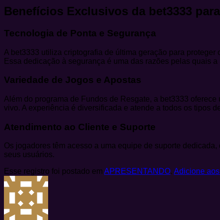
Benefícios Exclusivos da bet3333 para
Tecnologia de Ponta e Segurança
A bet3333 utiliza criptografia de última geração para proteg
Essa dedicação à segurança é uma das razões pelas quais a pla
Variedade de Jogos e Apostas
Além do programa de Fundos de Resgate, a bet3333 oferece u
vivo. A experiência é diversificada e atende a todos os tipos d
Atendimento ao Cliente e Suporte
Os jogadores têm acesso a uma equipe de suporte dedicada, d
seus usuários.
Esse registro foi postado em
APRESENTANDO
.
Adicione aos 