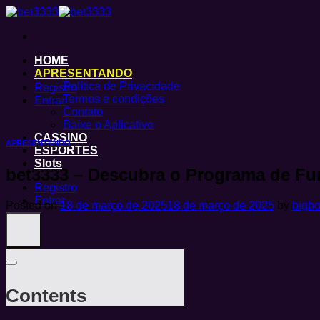
Skip
to
content
HOME
APRESENTANDO
Política de Privacidade
Registro
Termos e condições
Entrar
Contato
Baixe o Aplicativo
CASSINO
APRESENTANDO
ESPORTES
Slots
bet3333 – Descubra o Programa de Fu
Registro
Entrar
Posted on
18 de março de 2025
18 de março de 2025
by
bigb
Contents