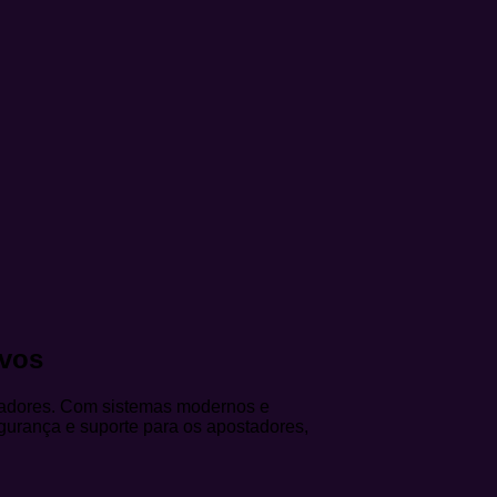
ivos
gadores. Com sistemas modernos e
urança e suporte para os apostadores,