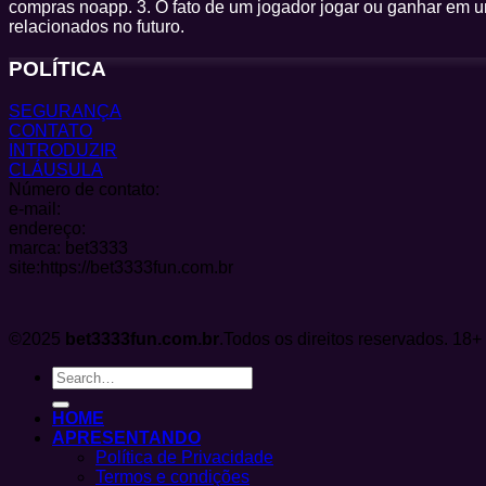
compras noapp. 3. O fato de um jogador jogar ou ganhar em um
relacionados no futuro.
POLÍTICA
SEGURANÇA
CONTATO
INTRODUZIR
CLÁUSULA
Número de contato:
e-mail:
endereço:
marca: bet3333
site:https://bet3333fun.com.br
©2025
bet3333fun.com.br
.Todos os direitos reservados. 18+
HOME
APRESENTANDO
Política de Privacidade
Termos e condições