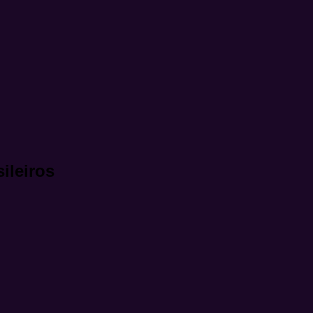
ileiros