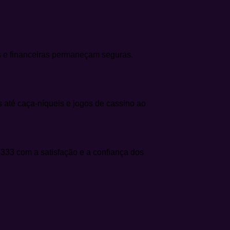
is e financeiras permaneçam seguras.
até caça-níqueis e jogos de cassino ao
3333 com a satisfação e a confiança dos